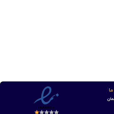
ما
مان