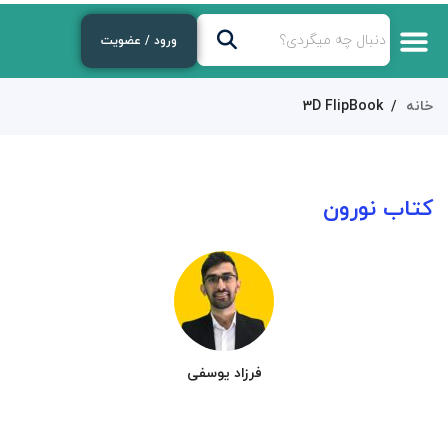
ورود / عضویت
خانه
3D FlipBook
کتاب نورون
فرزاد یوسفی