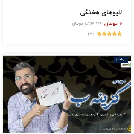
تربیت معلم
لایوهای هفتگی
0
تومان
1,890,000
تومان
(5)
-100%