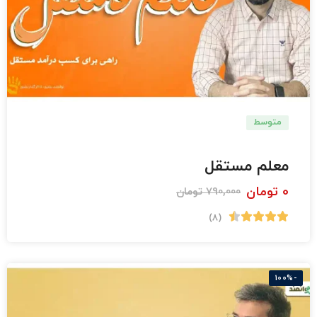
متوسط
دبستان
معلم مستقل
0
تومان
790,000
تومان
(8)
-100%