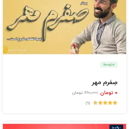
متوسط
دبستان
صِفرم مهر
0
تومان
990,000
تومان
(9)
-100%