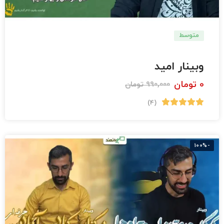
متوسط
دبستان
وبینار امید
0
تومان
990,000
تومان
(4)
-100%