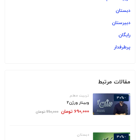
دبستان
دبیرستان
رایگان
پرطرفدار
مقالات مرتبط
تربیت معلم
-30%
وبینار ورژن2
690,000
تومان
990,000
تومان
دبستان
-30%