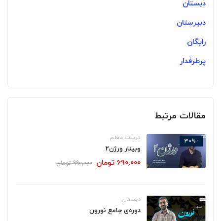
دبستان
دبیرستان
رایگان
پرطرفدار
مقالات مرتبط
تربیت معلم
-30%
وبینار ورژن2
690,000
تومان
990,000
تومان
دبستان
دوره‌ی جامع نورون