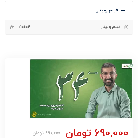
فیلم وبینار
فیلم وبینار
2:01:04
690,000
تومان
990,000
تومان