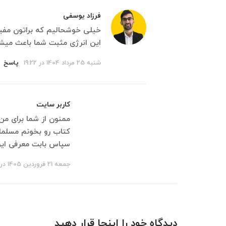
فرزاد یوسفی
خیلی خوشحالیم که براتون مفید
این انرژی مثبت شما باعث میشه 
شنبه 25 مرداد 1404 در 19:22
پاسخ
کاربر سایت
ممنون از شما برای من
کتاب رو بخونم مسلما 
سپاس بابت معرفی این 
جمعه 21 فروردین 1405 در 10:59
دیدگاه خود را اینجا قرار دهید