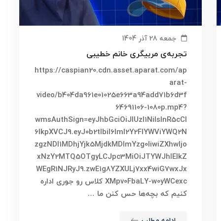
جمعه 28 آذر 1404
تجربه‌ی مربیگری خانم خطیبی
https://caspian20.cdn.asset.aparat.com/ap
arat-
video/b404da961e01025e663a94add71b6d3f
64691106-1080p.mp4?
wmsAuthSign=eyJhbGciOiJIUzI1NiIsInR5cCI
6IkpXVCJ9.eyJ0b2tlbiI6ImI2Y2FlYWViYWQ2N
zgzNDI1MDhjYjk5MjdkMDlmYzg0IiwiZXhwIjo
xNzY2MTQ5OTgyLCJpc3MiOiJTYWJhIElkZ
WEgR1NJRyJ9.zwE1g8YZXULj7xx4wiG7wxJx
XMpv0FbaLY-w0yWCexc کلاس رو جوری اداره
کنیم که بچه‌ها حس کنن ما …
ادامه مطلب