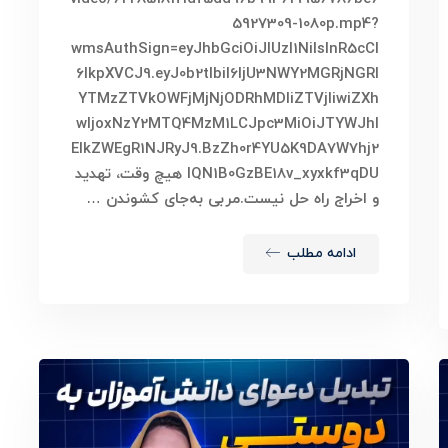
5927309-1080p.mp4?
wmsAuthSign=eyJhbGciOiJIUzI1NiIsInR5cCI
6IkpXVCJ9.eyJ0b2tlbiI6IjU3NWY2MGRjNGRl
YTMzZTVkOWFjMjNjODRhMDliZTVjIiwiZXh
wIjoxNzY2MTQ4MzM1LCJpc3MiOiJTYWJhI
ElkZWEgR1NJRyJ9.BzZh0r4YU5K9DA7W7hj2
lQN1B0GzBE18v_xyxkf3qDU هیچ وقت، تهدید
و اخراج راه حل نیست.مربی به‌جای کشوندن …
ادامه مطلب