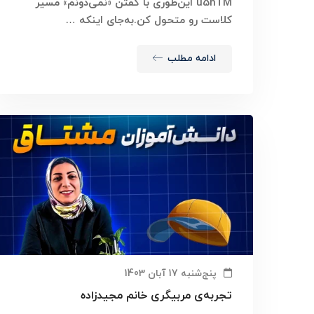
u5hTM این‌طوری با گفتن «نمی‌دونم» مسیر
کلاست رو متحول کن.به‌جای اینکه …
ادامه مطلب
پنج‌شنبه 17 آبان 1403
تجربه‌ی مربیگری خانم مجیدزاده