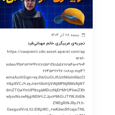
جمعه 28 آذر 1404
تجربه‌ی مربیگری خانم مهنانی‌فرد
https://caspian11.cdn.asset.aparat.com/ap
arat-
video/4b383634287cb31fb155782a4a02904
664536697-1080p.mp4?
wmsAuthSign=eyJhbGciOiJIUzI1NiIsInR5cCI
6IkpXVCJ9.eyJ0b2tlbiI6IjViNjM4NjRlMzNjNT
dmZTQwYmU4Nzg5MDczNjE3M2U4IiwiZXh
wIjoxNzcwNjg1NDI3LCJpc3MiOiJTYWJhIElk
ZWEgR1NJRyJ9.h-
EaeguvIVrvLtUJDKpWC_6wKdwcRfcejsiTNL