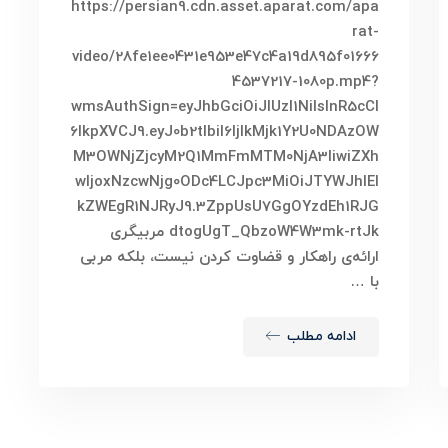
https://persian9.cdn.asset.aparat.com/apa
rat-
video/28fe1ee0431e953e47c4a19d895f01666
4537217-1080p.mp4?
wmsAuthSign=eyJhbGciOiJIUzI1NiIsInR5cCI
6IkpXVCJ9.eyJ0b2tlbiI6IjlkMjk1Y2U0NDAzOW
M3OWNjZjcyM2Q1MmFmMTM0NjA3IiwiZXh
wIjoxNzcwNjg0ODc4LCJpc3MiOiJTYWJhIEl
kZWEgR1NJRyJ9.3ZppUsU7GgOYzdEh1RJG
dtogUgT_QbzoW4W3mk-rtJk مربیگری
ارائه‌ی راهکار و قضاوت کردن نیست، بلکه مربی
با …
ادامه مطلب