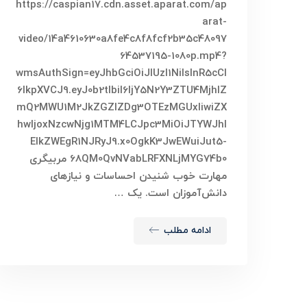
https://caspian17.cdn.asset.aparat.com/ap
arat-
video/14a4610630a8fe4c8f8fcf2b35c48097
64537195-1080p.mp4?
wmsAuthSign=eyJhbGciOiJIUzI1NiIsInR5cCI
6IkpXVCJ9.eyJ0b2tlbiI6IjY5N2Y3ZTU4MjhlZ
mQ2MWU1M2JkZGZlZDg3OTEzMGUxIiwiZX
hwIjoxNzcwNjg1MTM4LCJpc3MiOiJTYWJhI
ElkZWEgR1NJRyJ9.x0OgkK3JwEWuiJut5-
68QM0QvNVabLRFXNLjMYG74b0 مربیگری
مهارت خوب شنیدن احساسات و نیازهای
دانش‌آموزان است. یک …
ادامه مطلب