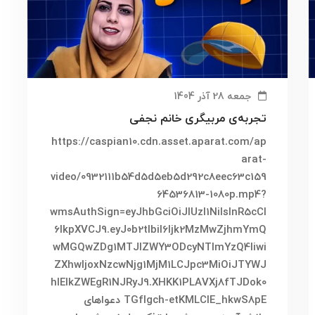
جمعه 28 آذر 1404
تجربه‌ی مربیگری خانم نجفی
https://caspian10.cdn.asset.aparat.com/ap
arat-
video/0932111b54d5d5eb5d292c8eec63c159
64536813-1080p.mp4?
wmsAuthSign=eyJhbGciOiJIUzI1NiIsInR5cCI
6IkpXVCJ9.eyJ0b2tlbiI6Ijk2MzMwZjhmYmQ
wMGQwZDg1MTJlZWY3ODcyNTlmYzQ4Iiwi
ZXhwIjoxNzcwNjg1MjM1LCJpc3MiOiJTYWJ
hIElkZWEgR1NJRyJ9.XHKK1PLAVXj8fTJDok0
TGflgch-etKMLCIE_hkwS8pE دعواهای