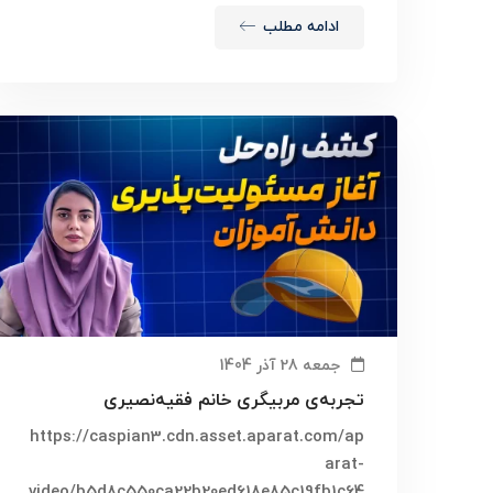
ادامه مطلب
جمعه 28 آذر 1404
تجربه‌ی مربیگری خانم فقیه‌نصیری
https://caspian3.cdn.asset.aparat.com/ap
arat-
video/b5d8c550ca22b20ed618e85c19fb1c64