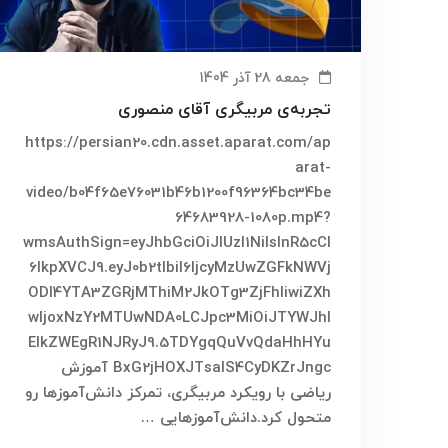
جمعه 28 آذر 1404
تجربه‌ی مربیگری آقای منصوری
https://persian20.cdn.asset.aparat.com/ap
arat-
video/b04f65e76031b46b1200f96364bc34be
64683928-1080p.mp4?
wmsAuthSign=eyJhbGciOiJIUzI1NiIsInR5cCI
6IkpXVCJ9.eyJ0b2tlbiI6IjcyMzUwZGFkNWVj
ODI4YTA3ZGRjMThiM2JkOTg3ZjFhIiwiZXh
wIjoxNzY2MTUwNDA0LCJpc3MiOiJTYWJhI
ElkZWEgR1NJRyJ9.5TDYgqQuVvQdaHhHYu
BxG2jHOXJTsalS4CyDKZrJngc آموزش
ریاضی با رویکرد مربیگری، تمرکز دانش‌آموزها رو
متحول کرد.دانش‌آموزهایی …