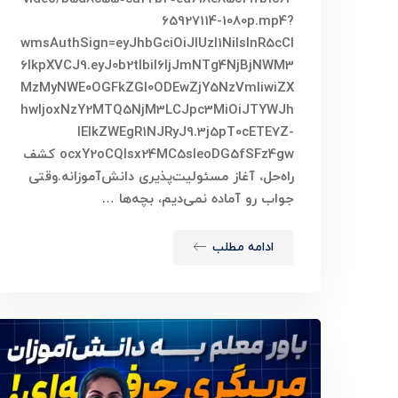
65927114-1080p.mp4?
wmsAuthSign=eyJhbGciOiJIUzI1NiIsInR5cCI
6IkpXVCJ9.eyJ0b2tlbiI6IjJmNTg4NjBjNWM3
MzMyNWE0OGFkZGI0ODEwZjY5NzVmIiwiZX
hwIjoxNzY2MTQ5NjM3LCJpc3MiOiJTYWJh
IElkZWEgR1NJRyJ9.3j5pT0cETE7Z-
ocxY2oCQIsx24MC5sIeoDG5fSFz4gw کشف
راه‌حل، آغاز مسئولیت‌پذیری دانش‌آموزانه.وقتی
جواب رو آماده نمی‌دیم، بچه‌ها …
ادامه مطلب