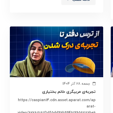
جمعه 28 آذر 1404
تجربه‌ی مربیگری خانم بختیاری
https://caspian14.cdn.asset.aparat.com/ap
arat-
video/62285181f1df5dd96b994619956786be6