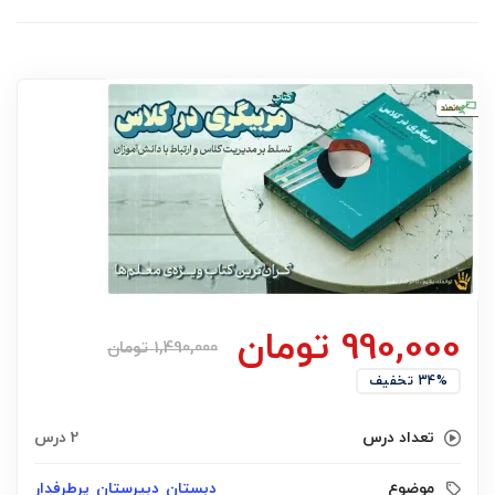
990,000
تومان
1,490,000
تومان
34% تخفیف
تعداد درس
2 درس
موضوع
دبستان
دبیرستان
پرطرفدار