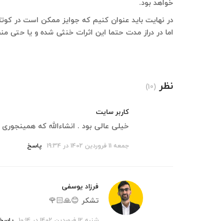
خواهد بود.
در نهایت باید عنوان کنیم که جوایز ممکن است در کوتاه
اما در دراز مدت حتما این اثرات خنثی شده و یا حتی م
نظر
(10)
کاربر سایت
خیلی عالی بود . انشاءالله که همینجوری ا
جمعه 11 فروردین 1402 در 19:34
پاسخ
فرزاد یوسفی
تشکر 😊🙏🏻🌹
شنبه 12 فروردین 1402 در 10:14
پاسخ