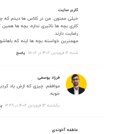
کاربر سایت
خیلی ممنون‌. من در کلاس ها دیدم که چ
کاری بچه ها تاثیری نداره، بچه ها همین
رضایت دارند.
مهمترین خواسته بچه ها اینه که باهاشو
شنبه 12 فروردین 1402 در 15:02
پاسخ
فرزاد یوسفی
موافقم. چیزی که ازش یاد کردید
خوبه.
یکشنبه 13 فروردین 1402 در 12:49
پا
عاطفه آخوندی