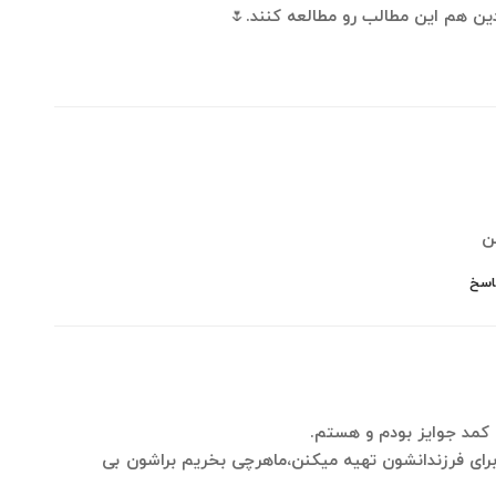
دین هم این مطالب رو مطالعه کنند.🌷
ن
اسخ
 کمد جوایز بودم و هستم.
برای فرزندانشون تهیه میکنن،ماهرچی بخریم براشون بی