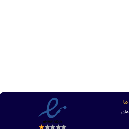
ما
مان