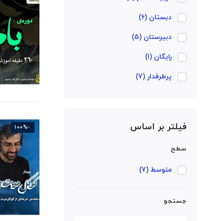
دبستان
(6)
دبیرستان
(5)
رایگان
(1)
پرطرفدار
(7)
فیلتر بر اساس
-100%
سطح
متوسط
(7)
جستجو