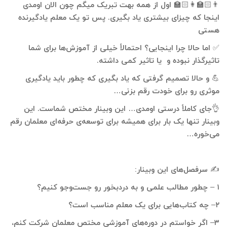
👨🏻‍🏫👩🏻‍🏫
اول از همه بهت تبریک میگم چون الان اومدی
اینجا که چیزای بیشتری یاد بگیری
.
پس تو یک معلم یادگیرنده
هستی
✅
اما حالا چرا اینجایی؟ احتمالاً خیلی از آموزش‌ها برای شما
تاثیرگذار نبوده و
یا تاثیر کمی داشته
.
💪
و حالا تصمیم گرفتی که یاد بگیری که چطور باید یادگیری
موثری رو برای خودت رقم بزنی…
👌
جای کاملاً درستی اومدی
…
این وبینار مختص شماست
. این
وبینار تنها یک بار برای همیشه برای توسعه‌ی حرفه‌ای معلمان رقم
می‌خوره…
✍️
سرفصل‌های این وبینار
:
۱
–
چطور مطالب علمی و به دردبخور رو جست‌وجو کنیم؟
۲
–
چه کتاب‌هایی برای یک معلم مناسب است؟
۳
–
اگر خواستم در دوره‌های آموزشی مختص معلمان شرکت کنم،