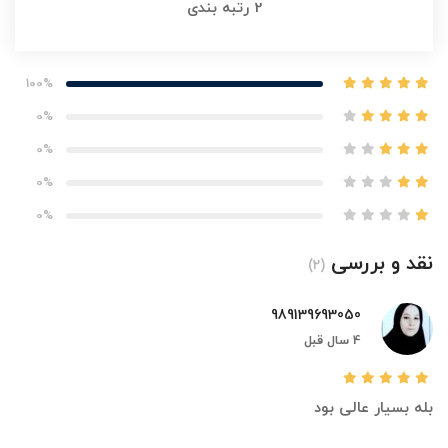
2
رتبه بندی
100%
0%
0%
0%
0%
نقد و بررسی
(2)
989139693050
4 سال قبل
بله بسیار عالی بود