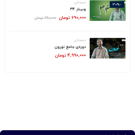
دبستان
-30%
وبینار ۳۴
690,000
تومان
990,000
تومان
دبستان
دوره‌ی جامع نورون
4,990,000
تومان