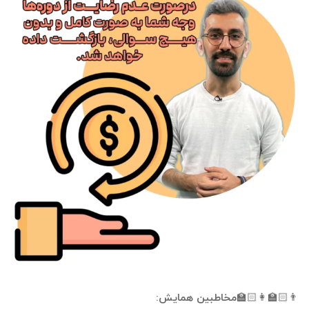
👨🏻‍🏫👩🏻‍🏫مخاطبین همایش: