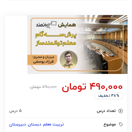
490,000
تومان
790,000
تومان
38% تخفیف
تعداد درس
5 درس
موضوع
تربیت معلم
دبستان
دبیرستان