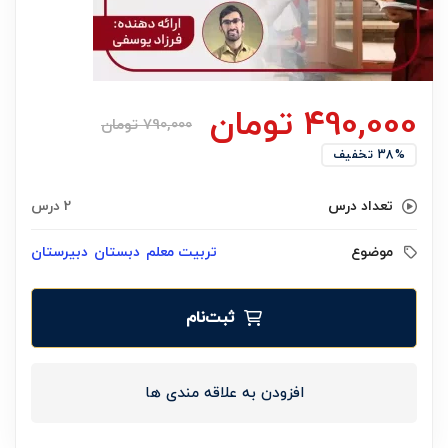
490,000
تومان
790,000
تومان
38% تخفیف
تعداد درس
2 درس
موضوع
تربیت معلم
دبستان
دبیرستان
ثبت‌نام
افزودن به علاقه مندی ها