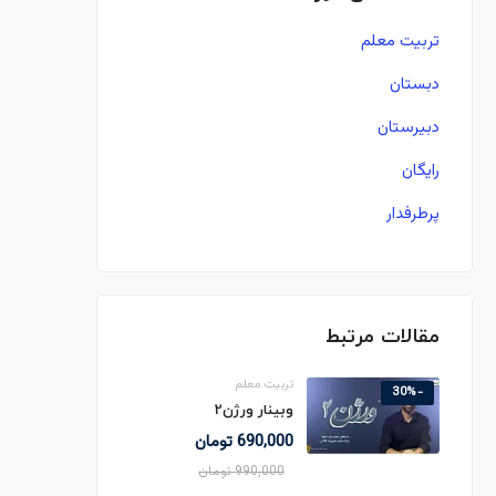
تربیت معلم
دبستان
دبیرستان
رایگان
پرطرفدار
مقالات مرتبط
تربیت معلم
-30%
وبینار ورژن2
690,000
تومان
990,000
تومان