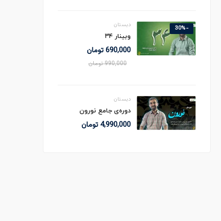
دبستان
-30%
وبینار ۳۴
690,000
تومان
990,000
تومان
دبستان
دوره‌ی جامع نورون
4,990,000
تومان