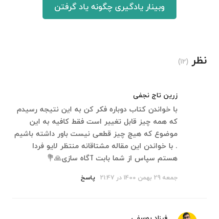
وبینار یادگیری چگونه یاد گرفتن
نظر
(12)
زرین تاج نجفی
با خواندن کتاب دوباره فکر کن به این نتیجه رسیدم
که همه چیز قابل تغییر است فقط کافیه به این
موضوع که هیچ چیز قطعی نیست باور داشته باشیم
. با خواندن این مقاله مشتاقانه منتظر لایو فردا
هستم سپاس از شما بابت آگاه سازی🙏💐
جمعه 29 بهمن 1400 در 21:47
پاسخ
فرزاد یوسفی