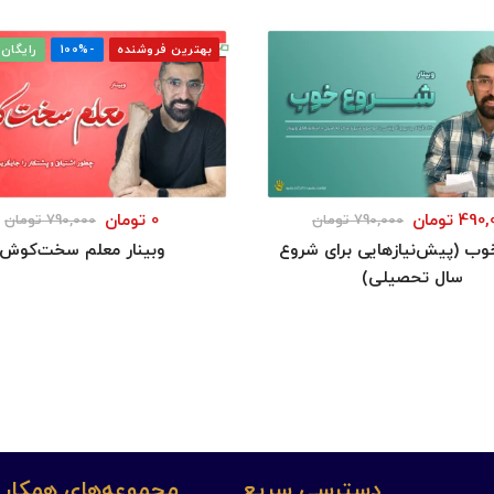
بهترین فروشنده
-100%
رایگان
490,
تومان
0
تومان
790,000
تومان
790,000
تومان
ب (پیش‌نیازهایی برای شروع
وبینار معلم سخت‌کوش
سال تحصیلی)
دسترسی سریع
مجموعه‌های همکار 