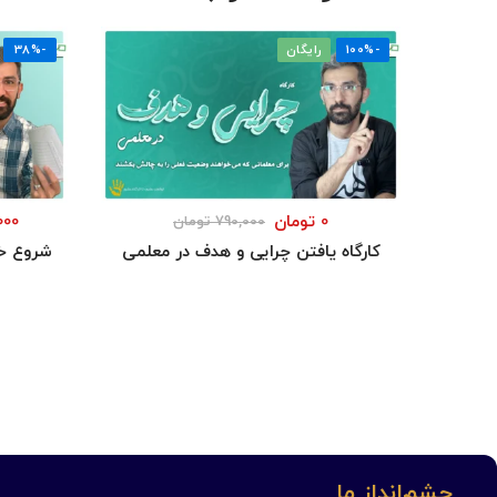
-100%
رایگان
-38%
0
تومان
000
790,000
تومان
کارگاه یافتن چرایی و هدف در معلمی
شروع خو
چشم‌انداز ما