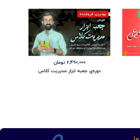
00
بهترین فروشنده
-38%
وبین
2,490,000
تومان
دوره‌ی جعبه ابزار مدیریت کلاس
ما