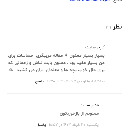
منبع:
سایت essentialskills
نظر
(2)
کاربر سایت
بسیار بسیار ممنون ⚘️ مقاله مربیگری احساسات برای
من بسیار مفید بود . ممنون بابت تلاش و زحماتی که
برای حال خوب بچه ها و معلمان ایزان می کشید . 🙏
سه‌شنبه 18 اردیبهشت 1403 در 21:30
پاسخ
مدیر سایت
ممنونم از بازخوردتون
یکشنبه 20 خرداد 1403 در 18:57
پاسخ